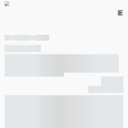
----
----- -----
----- -----
----
-----
---- ------
----- ----- -- ------ ---- ---- -- ----- ----- -----
--- ------
----- ----- -- ------ ----- ----- -- ------
-------------
Compartilhar
Favorito