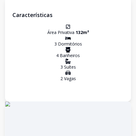
Características
Área Privativa
132
m²
3
Dormitório
s
4
Banheiro
s
3
Suíte
s
2
Vaga
s