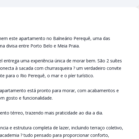
definem este apartamento no Balneário Perequê, uma das
 na divisa entre Porto Belo e Meia Praia.
el entrega uma experiência única de morar bem. São 2 suítes
 conecta à sacada com churrasqueira ? um verdadeiro convite
e para o Rio Perequê, o mar e o píer turístico.
o apartamento está pronto para morar, com acabamentos e
m gosto e funcionalidade.
to térreo, trazendo mais praticidade ao dia a dia.
a e estrutura completa de lazer, incluindo terraço coletivo,
e academia ? tudo pensado para proporcionar conforto,