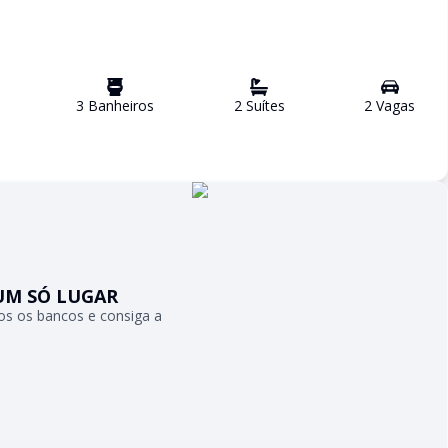
3
Banheiro
s
2
Suíte
s
2
Vaga
s
UM SÓ LUGAR
s os bancos e consiga a